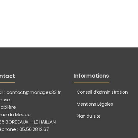
ntact
Informations
Conseil d’administration
l :
contact@mariages33.fr
esse :
Mentions Légales
Sablière
 rue du Médoc
Plan du site
85 BORBEAUX – LE HAILLAN
éphone :
05.56.28.12.67