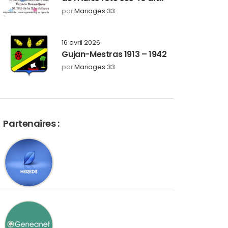
les 26 et 27 septembre
par
Mariages 33
2026
16 avril 2026
Gujan-Mestras 1913 – 1942
par
Mariages 33
Partenaires :