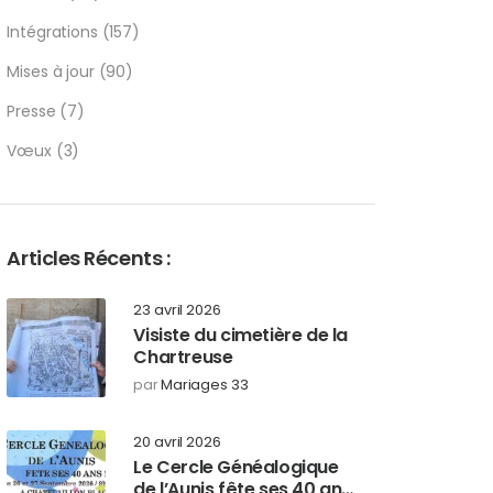
Intégrations
(157)
Mises à jour
(90)
Presse
(7)
Vœux
(3)
Articles Récents :
23 avril 2026
Visiste du cimetière de la
Chartreuse
par
Mariages 33
20 avril 2026
Le Cercle Généalogique
de l’Aunis fête ses 40 ans