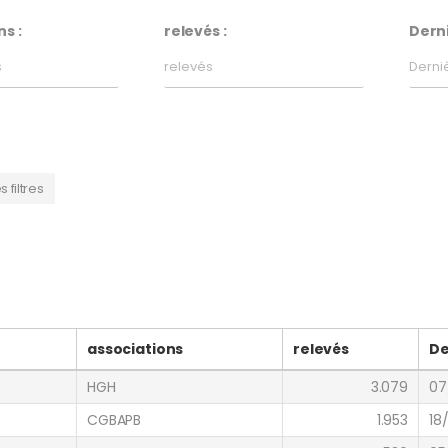
s :
relevés :
Derni
s filtres
associations
relevés
De
HGH
3.079
07
CGBAPB
1.953
18