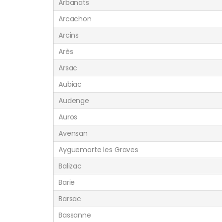
Arbanats
Arcachon
Arcins
Arès
Arsac
Aubiac
Audenge
Auros
Avensan
Ayguemorte les Graves
Balizac
Barie
Barsac
Bassanne