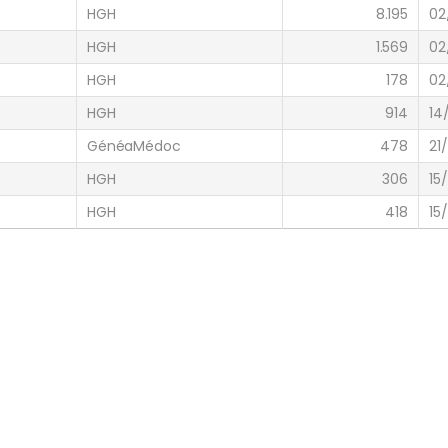
HGH
8.195
02
HGH
1.569
02
HGH
178
02
HGH
914
14
GénéaMédoc
478
21
HGH
306
15
HGH
418
15