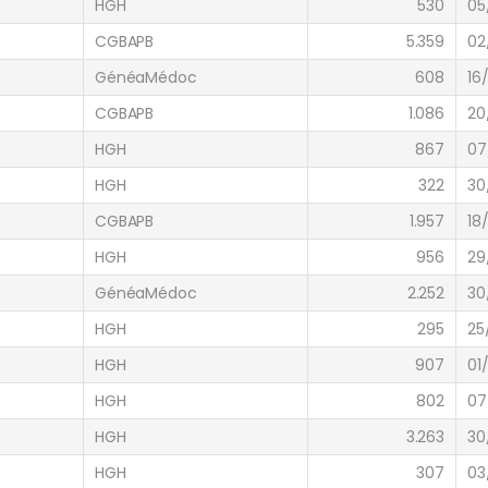
HGH
530
05
CGBAPB
5.359
02
GénéaMédoc
608
16
CGBAPB
1.086
20
HGH
867
07
HGH
322
30
CGBAPB
1.957
18
HGH
956
29
GénéaMédoc
2.252
30
HGH
295
25
HGH
907
01
HGH
802
07
HGH
3.263
30
HGH
307
03