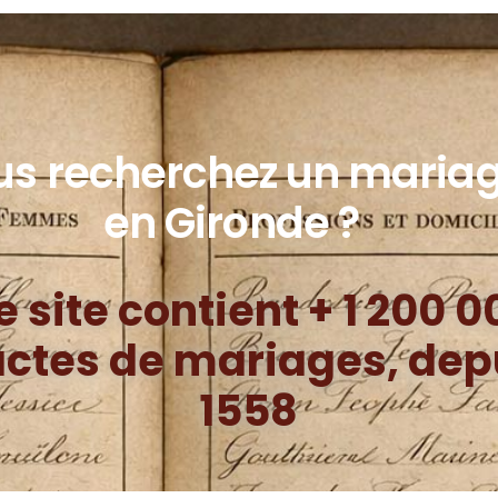
us recherchez un maria
en Gironde ?
e site contient + 1 200 0
actes de mariages, dep
1558