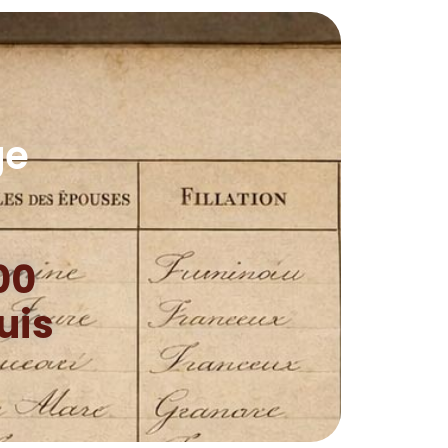
ge
00
uis