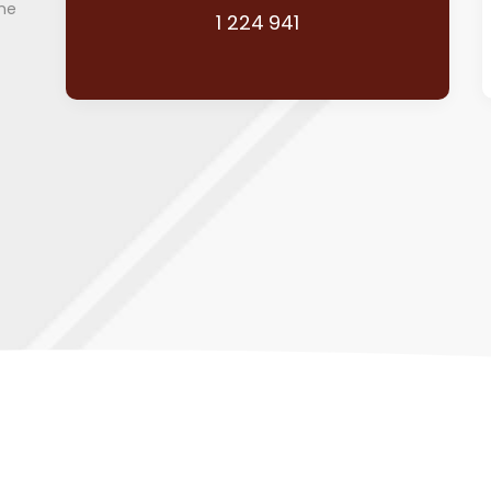
une
1 224 941