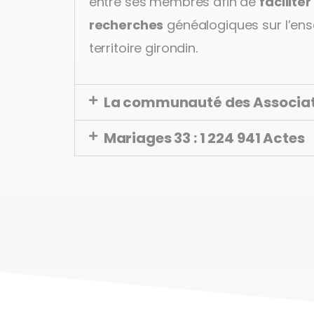
entre ses membres afin de
faciliter
recherches
généalogiques sur l’en
territoire girondin.
La communauté des Associa
Mariages 33 : 1 224 941 Actes