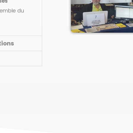
 les
semble du
tions