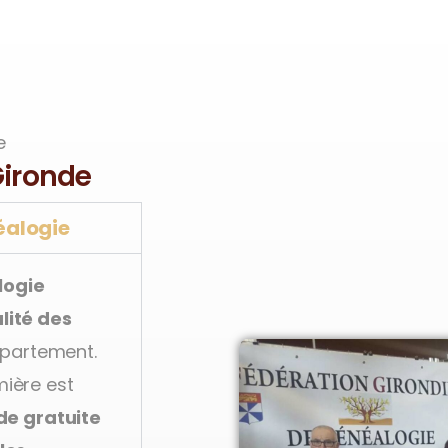
e
Gironde
éalogie
logie
lité des
partement.
mière est
de gratuite