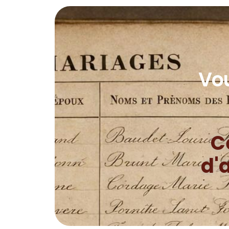
Vo
C
d'