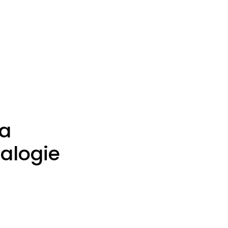
la
alogie