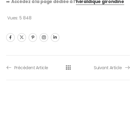
➡️
Accédez à la page dédiée à l’
héraldique girondine
Vues:
5 848
Précédent Article
Suivant Article