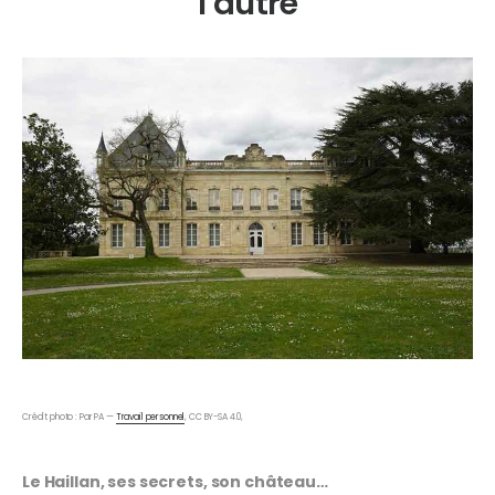
l’autre
Crédit photo : Par PA —
Travail personnel
, CC BY-SA 4.0,
Le Haillan, ses secrets, son château…