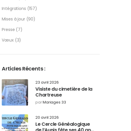
Intégrations
(157)
Mises à jour
(90)
Presse
(7)
Vœux
(3)
Articles Récents :
23 avril 2026
Visiste du cimetière de la
Chartreuse
par
Mariages 33
20 avril 2026
Le Cercle Généalogique
de l’Aunis fête ses 40 ans