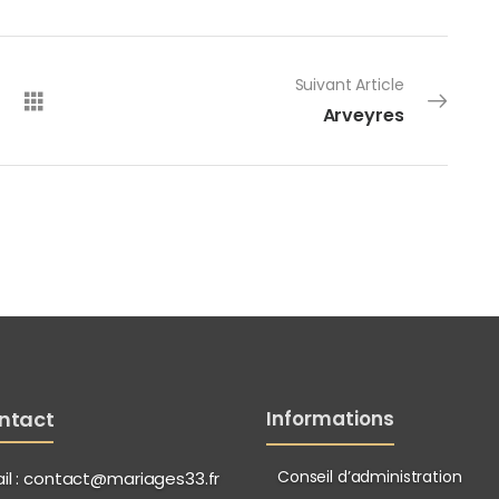
Suivant Article
Arveyres
ntact
Informations
Conseil d’administration
l :
contact@mariages33.fr