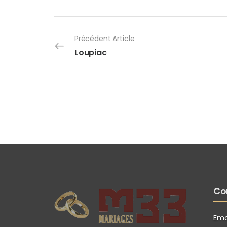
Précédent Article
Loupiac
Co
Emai