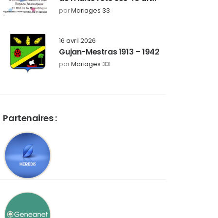
les 26 et 27 septembre
par
Mariages 33
2026
16 avril 2026
Gujan-Mestras 1913 – 1942
par
Mariages 33
Partenaires :